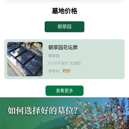
墓地价格
朝翠园
朝翠园花坛葬
朝翠园
0.3-0.8 双穴 大理石
时价
参考价：
查看更多