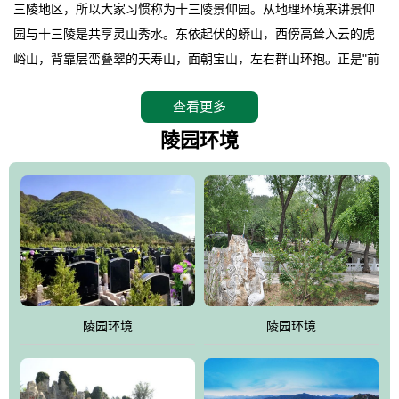
三陵地区，所以大家习惯称为十三陵景仰园。从地理环境来讲景仰
园与十三陵是共享灵山秀水。东依起伏的蟒山，西傍高耸入云的虎
峪山，背靠层峦叠翠的天寿山，面朝宝山，左右群山环抱。正是"前
朱雀，后玄武，左青龙，右白虎"天人合一道法自然，灵秀天成。整
查看更多
座陵园地处天寿山的环抱之中，四周群山若封似闭，层峦叠翠，秋
天枫叶艳红欲滴，冬天银装素裹分外妖娆！南面隔山而望的正是著
陵园环境
名的十三陵水库.景仰园择水而居，占尽了地形龙脉。难怪有位文人
赞叹："景仰园真乃浑然天成的人生后花园！"陵区内草木茂盛，灵气
盎然，既有山川大聚的龙脉气魄，又有藏风得水的宝密形局。十三
陵是世间稀有的地形宝地，也是我们让逝者回归自然的首选墓葬之
灵穴，安息之宝地。
陵园环境
陵园环境