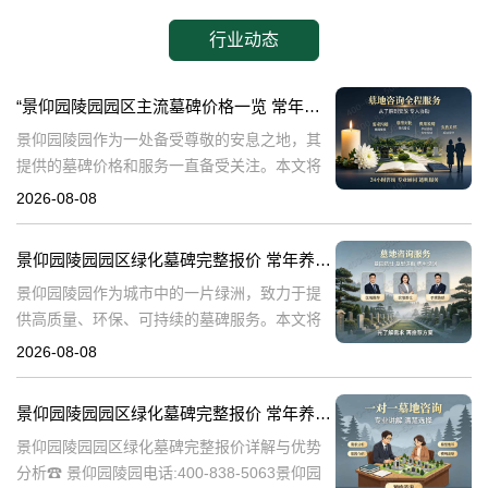
行业动态
“景仰园陵园园区主流墓碑价格一览 常年保洁养护随单赠送 专属优惠活动解析”
景仰园陵园作为一处备受尊敬的安息之地，其
提供的墓碑价格和服务一直备受关注。本文将
深入探讨景仰园陵园园区主流墓碑的价格体
2026-08-08
系，详细介绍其常年保洁养护服务以及专属优
惠活动，为有意选择墓碑的家属提供专业、详
景仰园陵园园区绿化墓碑完整报价 常年养护不收取额外费用详解与专属优惠活动介绍
尽
景仰园陵园作为城市中的一片绿洲，致力于提
供高质量、环保、可持续的墓碑服务。本文将
详细解析景仰园陵园园区绿化墓碑的完整报
2026-08-08
价，常年养护政策，以及专属优惠活动，为寻
求墓碑服务的家庭提供有价值的信息。☎ 景仰
景仰园陵园园区绿化墓碑完整报价 常年养护不收取额外费用详解与优势分析
景仰园陵园园区绿化墓碑完整报价详解与优势
分析☎ 景仰园陵园电话:400-838-5063景仰园