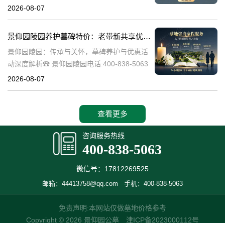
陵园作为一家专业的陵园服务机构，致力于为
2026-08-07
家属提供高质量、个性化的墓碑选择和园区绿
化服务。本文将详细介绍景
景仰园陵园养护墓碑特价：老带新共享优惠，福利大放送！
景仰园陵园：传承与关怀，墓碑养护与优惠活
动深度解析☎ 景仰园陵园电话:400-838-5063
景仰园陵园，一个致力于为逝者提供最优质安
2026-08-07
息之地的品牌，始终将墓碑的养护工作放在重
要位置。我们深知，墓碑不
查看更多
咨询服务热线
400-838-5063
微信号：17812269525
邮箱：44413758@qq.com
手机：400-838-5063
免责声明:本网站仅做墓地价格参考
Copyright © 2026 景仰园公墓
津ICP备2023000112号