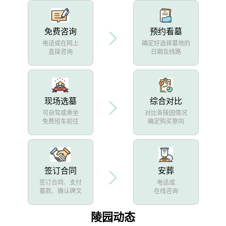
免费咨询
预约看墓
电话或在网上
确定好选择墓地的
直接咨询
日期及线路
现场选墓
综合对比
可自驾或乘坐
对比各陵园情况
免费班车前往
确定购买意向
签订合同
安葬
签订合同、支付
电话或
墓款、确认碑文
在线咨询
陵园动态