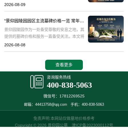
及陵园的环境品质。景仰园陵园，作为专业的
2026-08-09
陵园服务提供者，专注于为家属提供优质的墓
碑和绿化服务。本文将详细介绍景仰园陵园园
“景仰园陵园园区主流墓碑价格一览 常年保洁养护随单赠送 专属优惠活动解析”
区
景仰园陵园作为一处备受尊敬的安息之地，其
提供的墓碑价格和服务一直备受关注。本文将
深入探讨景仰园陵园园区主流墓碑的价格体
2026-08-08
系，详细介绍其常年保洁养护服务以及专属优
惠活动，为有意选择墓碑的家属提供专业、详
尽
查看更多
咨询服务热线
400-838-5063
微信号：17812269525
邮箱：44413758@qq.com
手机：400-838-5063
免责声明:本网站仅做墓地价格参考
Copyright © 2026 景仰园公墓
津ICP备2023000112号