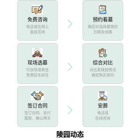
免费咨询
预约看墓
电话或在网上
确定好选择墓地的
直接咨询
日期及线路
现场选墓
综合对比
可自驾或乘坐
对比各陵园情况
免费班车前往
确定购买意向
签订合同
安葬
签订合同、支付
电话或
墓款、确认碑文
在线咨询
陵园动态