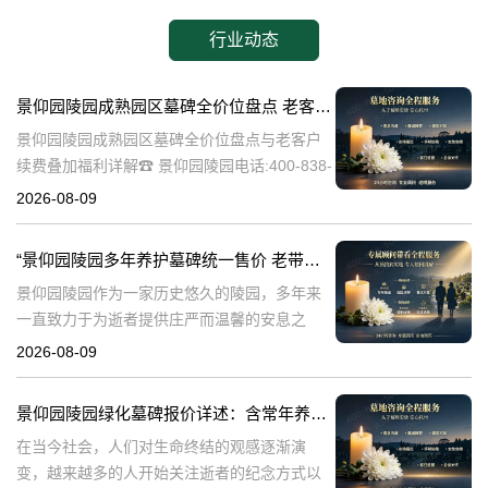
行业动态
景仰园陵园成熟园区墓碑全价位盘点 老客户续费叠加福利详解
景仰园陵园成熟园区墓碑全价位盘点与老客户
续费叠加福利详解☎ 景仰园陵园电话:400-838-
5063在人生的旅途中，每个人都会面临生老病
2026-08-09
死的自然规律。当亲人离去，我们如何安放他
们的灵魂，成为了一个重
“景仰园陵园多年养护墓碑统一售价 老带新双方共享优惠 详解与福利”
景仰园陵园作为一家历史悠久的陵园，多年来
一直致力于为逝者提供庄严而温馨的安息之
地。在众多陵园中，景仰园陵园以其独特的服
2026-08-09
务理念和高标准的管理赢得了广泛的赞誉。本
文将详细介绍景仰园陵园多年养护墓碑的统一
景仰园陵园绿化墓碑报价详述：含常年养护，无额外费用
售
在当今社会，人们对生命终结的观感逐渐演
变，越来越多的人开始关注逝者的纪念方式以