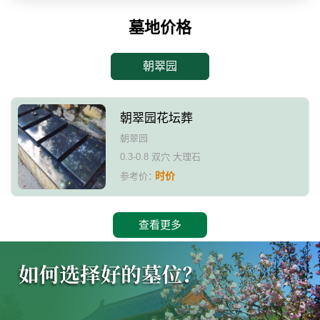
墓地价格
朝翠园
朝翠园花坛葬
朝翠园
0.3-0.8 双穴 大理石
时价
参考价：
查看更多