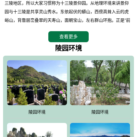
三陵地区，所以大家习惯称为十三陵景仰园。从地理环境来讲景仰
园与十三陵是共享灵山秀水。东依起伏的蟒山，西傍高耸入云的虎
峪山，背靠层峦叠翠的天寿山，面朝宝山，左右群山环抱。正是"前
朱雀，后玄武，左青龙，右白虎"天人合一道法自然，灵秀天成。整
查看更多
座陵园地处天寿山的环抱之中，四周群山若封似闭，层峦叠翠，秋
天枫叶艳红欲滴，冬天银装素裹分外妖娆！南面隔山而望的正是著
陵园环境
名的十三陵水库.景仰园择水而居，占尽了地形龙脉。难怪有位文人
赞叹："景仰园真乃浑然天成的人生后花园！"陵区内草木茂盛，灵气
盎然，既有山川大聚的龙脉气魄，又有藏风得水的宝密形局。十三
陵是世间稀有的地形宝地，也是我们让逝者回归自然的首选墓葬之
灵穴，安息之宝地。
陵园环境
陵园环境