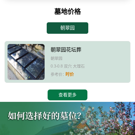
墓地价格
朝翠园
朝翠园花坛葬
朝翠园
0.3-0.8 双穴 大理石
时价
参考价：
查看更多