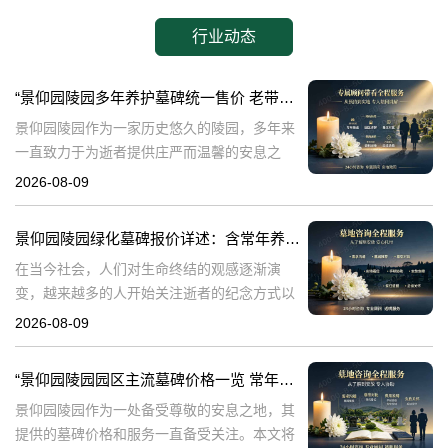
行业动态
“景仰园陵园多年养护墓碑统一售价 老带新双方共享优惠 详解与福利”
景仰园陵园作为一家历史悠久的陵园，多年来
一直致力于为逝者提供庄严而温馨的安息之
地。在众多陵园中，景仰园陵园以其独特的服
2026-08-09
务理念和高标准的管理赢得了广泛的赞誉。本
文将详细介绍景仰园陵园多年养护墓碑的统一
景仰园陵园绿化墓碑报价详述：含常年养护，无额外费用
售
在当今社会，人们对生命终结的观感逐渐演
变，越来越多的人开始关注逝者的纪念方式以
及陵园的环境品质。景仰园陵园，作为专业的
2026-08-09
陵园服务提供者，专注于为家属提供优质的墓
碑和绿化服务。本文将详细介绍景仰园陵园园
“景仰园陵园园区主流墓碑价格一览 常年保洁养护随单赠送 专属优惠活动解析”
区
景仰园陵园作为一处备受尊敬的安息之地，其
提供的墓碑价格和服务一直备受关注。本文将