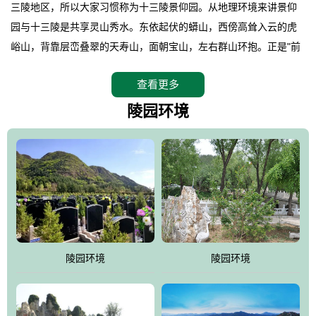
三陵地区，所以大家习惯称为十三陵景仰园。从地理环境来讲景仰
园与十三陵是共享灵山秀水。东依起伏的蟒山，西傍高耸入云的虎
峪山，背靠层峦叠翠的天寿山，面朝宝山，左右群山环抱。正是"前
朱雀，后玄武，左青龙，右白虎"天人合一道法自然，灵秀天成。整
查看更多
座陵园地处天寿山的环抱之中，四周群山若封似闭，层峦叠翠，秋
天枫叶艳红欲滴，冬天银装素裹分外妖娆！南面隔山而望的正是著
陵园环境
名的十三陵水库.景仰园择水而居，占尽了地形龙脉。难怪有位文人
赞叹："景仰园真乃浑然天成的人生后花园！"陵区内草木茂盛，灵气
盎然，既有山川大聚的龙脉气魄，又有藏风得水的宝密形局。十三
陵是世间稀有的地形宝地，也是我们让逝者回归自然的首选墓葬之
灵穴，安息之宝地。
陵园环境
陵园环境