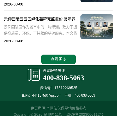
深入探讨景仰园陵园园区主流墓碑的价格体
2026-08-08
系，详细介绍其常年保洁养护服务以及专属优
惠活动，为有意选择墓碑的家属提供专业、详
景仰园陵园园区绿化墓碑完整报价 常年养护不收取额外费用详解与专属优惠活动介绍
尽
景仰园陵园作为城市中的一片绿洲，致力于提
供高质量、环保、可持续的墓碑服务。本文将
详细解析景仰园陵园园区绿化墓碑的完整报
2026-08-08
价，常年养护政策，以及专属优惠活动，为寻
求墓碑服务的家庭提供有价值的信息。☎ 景仰
查看更多
咨询服务热线
400-838-5063
微信号：17812269525
邮箱：44413758@qq.com
手机：400-838-5063
免责声明:本网站仅做墓地价格参考
Copyright © 2026 景仰园公墓
津ICP备2023000112号