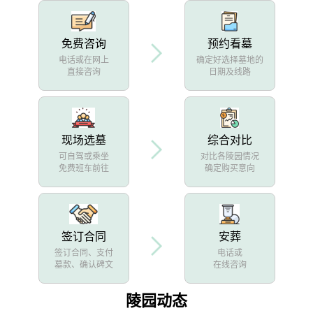
免费咨询
预约看墓
电话或在网上
确定好选择墓地的
直接咨询
日期及线路
现场选墓
综合对比
可自驾或乘坐
对比各陵园情况
免费班车前往
确定购买意向
签订合同
安葬
签订合同、支付
电话或
墓款、确认碑文
在线咨询
陵园动态