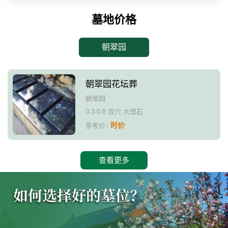
墓地价格
朝翠园
朝翠园花坛葬
朝翠园
0.3-0.8 双穴 大理石
时价
参考价：
查看更多