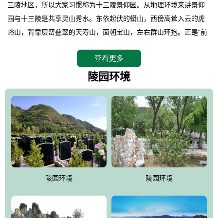
三陵地区，所以大家习惯称为十三陵景仰园。从地理环境来讲景仰
园与十三陵是共享灵山秀水。东依起伏的蟒山，西傍高耸入云的虎
峪山，背靠层峦叠翠的天寿山，面朝宝山，左右群山环抱。正是"前
朱雀，后玄武，左青龙，右白虎"天人合一道法自然，灵秀天成。整
查看更多
座陵园地处天寿山的环抱之中，四周群山若封似闭，层峦叠翠，秋
天枫叶艳红欲滴，冬天银装素裹分外妖娆！南面隔山而望的正是著
陵园环境
名的十三陵水库.景仰园择水而居，占尽了地形龙脉。难怪有位文人
赞叹："景仰园真乃浑然天成的人生后花园！"陵区内草木茂盛，灵气
盎然，既有山川大聚的龙脉气魄，又有藏风得水的宝密形局。十三
陵是世间稀有的地形宝地，也是我们让逝者回归自然的首选墓葬之
灵穴，安息之宝地。
陵园环境
陵园环境