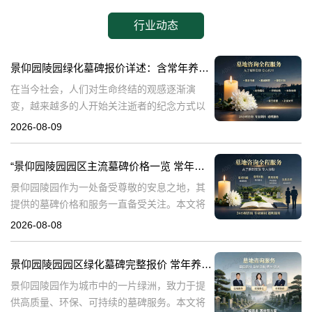
行业动态
景仰园陵园绿化墓碑报价详述：含常年养护，无额外费用
在当今社会，人们对生命终结的观感逐渐演
变，越来越多的人开始关注逝者的纪念方式以
及陵园的环境品质。景仰园陵园，作为专业的
2026-08-09
陵园服务提供者，专注于为家属提供优质的墓
碑和绿化服务。本文将详细介绍景仰园陵园园
“景仰园陵园园区主流墓碑价格一览 常年保洁养护随单赠送 专属优惠活动解析”
区
景仰园陵园作为一处备受尊敬的安息之地，其
提供的墓碑价格和服务一直备受关注。本文将
深入探讨景仰园陵园园区主流墓碑的价格体
2026-08-08
系，详细介绍其常年保洁养护服务以及专属优
惠活动，为有意选择墓碑的家属提供专业、详
景仰园陵园园区绿化墓碑完整报价 常年养护不收取额外费用详解与专属优惠活动介绍
尽
景仰园陵园作为城市中的一片绿洲，致力于提
供高质量、环保、可持续的墓碑服务。本文将