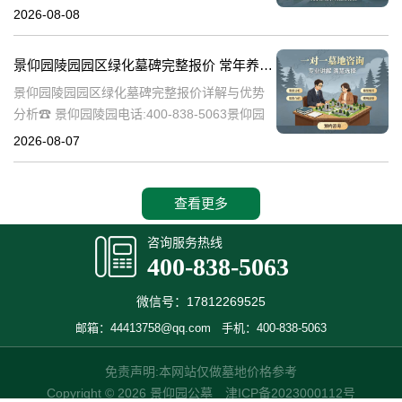
详细解析景仰园陵园园区绿化墓碑的完整报
2026-08-08
价，常年养护政策，以及专属优惠活动，为寻
求墓碑服务的家庭提供有价值的信息。☎ 景仰
景仰园陵园园区绿化墓碑完整报价 常年养护不收取额外费用详解与优势分析
景仰园陵园园区绿化墓碑完整报价详解与优势
分析☎ 景仰园陵园电话:400-838-5063景仰园
陵园作为一家专业的陵园服务机构，致力于为
2026-08-07
家属提供高质量、个性化的墓碑选择和园区绿
化服务。本文将详细介绍景
查看更多
咨询服务热线
400-838-5063
微信号：17812269525
邮箱：44413758@qq.com
手机：400-838-5063
免责声明:本网站仅做墓地价格参考
Copyright © 2026 景仰园公墓
津ICP备2023000112号