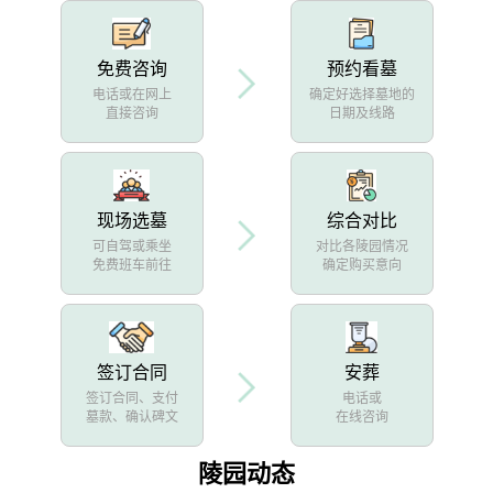
免费咨询
预约看墓
电话或在网上
确定好选择墓地的
直接咨询
日期及线路
现场选墓
综合对比
可自驾或乘坐
对比各陵园情况
免费班车前往
确定购买意向
签订合同
安葬
签订合同、支付
电话或
墓款、确认碑文
在线咨询
陵园动态