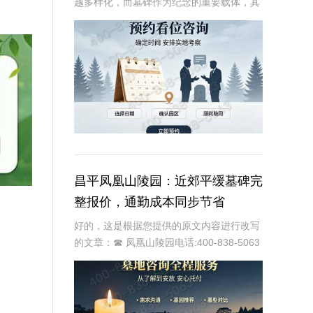
越多样化，而墓碑作为纪念的重要载体，其
设计、材质和位置都承载着生者对逝者的深
深怀念。万桐园公墓作为一家专业的公墓，
提供四季景观墓碑分层标价的服务，旨在为
家属提供更
昌平凤凰山陵园：近郊平缓墓碑完
整报价，通勤成本同步节省
好的，这是根据您提供的原文内容进行改写
的文章：☎ 凤凰山陵园电话:400-838-5063
昌平凤凰山陵园：近郊安息优选，多维度优
势解析北京市昌平区的昌通风凰山陵园，作
为近年来备受瞩目的近郊陵园，凭