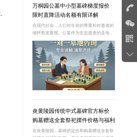
万桐园公墓中小型墓碑梯度报价
业。
限时直降活动名额有限详解
在现代社会，人们对生命的尊重和对逝者的
缅怀愈发重视。公墓作为安息逝者的圣地，
其墓碑的选择不仅是对逝者的纪念，也是生
者情感的寄托。万桐园公墓作为一家知名的
大型公墓，一直致力于提供高品质、个性化
的墓碑服务
炎黄陵园传统中式墓碑官方标价
购墓赠送全套祭祀摆件价格与福利
深度解析
在炎黄陵园，墓碑的定价和购墓赠送全套祭