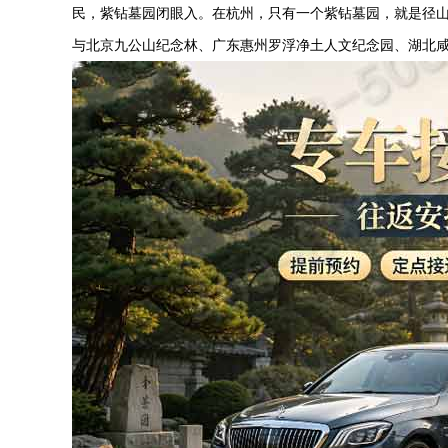
民，紫钻墓园闭眼入。在杭州，只有一个紫钻墓园，就是
径
与北京九公山纪念林、广东惠州罗浮净土人文纪念园、湖北