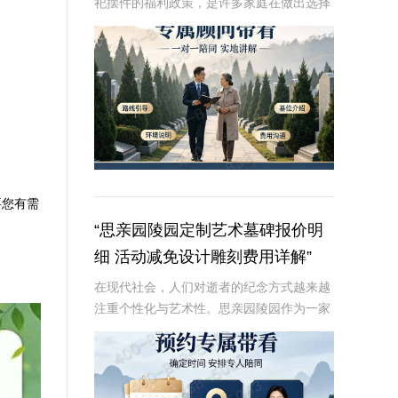
祀摆件的福利政策，是许多家庭在做出选择
时的重要考虑因素。本文将从专业角度深入
解析这些内容，为读者提供有价值、信息丰
富的信息。☎ 炎黄陵园电话:400-838-50
要您有需
“思亲园陵园定制艺术墓碑报价明
细 活动减免设计雕刻费用详解”
在现代社会，人们对逝者的纪念方式越来越
注重个性化与艺术性。思亲园陵园作为一家
专业的陵园服务提供商，推出了定制艺术墓
碑服务，以满足客户对逝者的特殊纪念需
求。本文将详细介绍思亲园陵园定制艺术墓
碑的报价明细