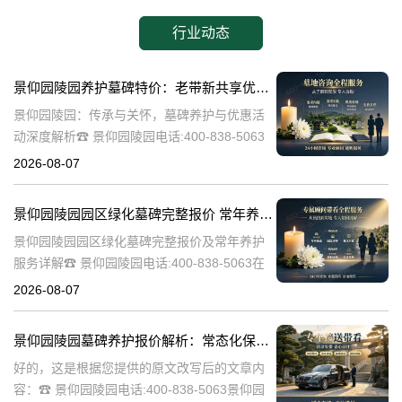
行业动态
景仰园陵园养护墓碑特价：老带新共享优惠，福利大放送！
景仰园陵园：传承与关怀，墓碑养护与优惠活
动深度解析☎ 景仰园陵园电话:400-838-5063
景仰园陵园，一个致力于为逝者提供最优质安
2026-08-07
息之地的品牌，始终将墓碑的养护工作放在重
要位置。我们深知，墓碑不
景仰园陵园园区绿化墓碑完整报价 常年养护不收取额外费用详解
景仰园陵园园区绿化墓碑完整报价及常年养护
服务详解☎ 景仰园陵园电话:400-838-5063在
现代社会，人们对逝者的纪念方式越来越注重
2026-08-07
生态环保和人文关怀。景仰园陵园作为一家专
业的陵园服务提供商，致力
景仰园陵园墓碑养护报价解析：常态化保洁服务免费说明
好的，这是根据您提供的原文改写后的文章内
容：☎ 景仰园陵园电话:400-838-5063景仰园