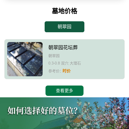
墓地价格
朝翠园
朝翠园花坛葬
朝翠园
0.3-0.8 双穴 大理石
时价
参考价：
查看更多