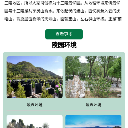
三陵地区，所以大家习惯称为十三陵景仰园。从地理环境来讲景仰
园与十三陵是共享灵山秀水。东依起伏的蟒山，西傍高耸入云的虎
峪山，背靠层峦叠翠的天寿山，面朝宝山，左右群山环抱。正是"前
朱雀，后玄武，左青龙，右白虎"天人合一道法自然，灵秀天成。整
查看更多
座陵园地处天寿山的环抱之中，四周群山若封似闭，层峦叠翠，秋
天枫叶艳红欲滴，冬天银装素裹分外妖娆！南面隔山而望的正是著
陵园环境
名的十三陵水库.景仰园择水而居，占尽了地形龙脉。难怪有位文人
赞叹："景仰园真乃浑然天成的人生后花园！"陵区内草木茂盛，灵气
盎然，既有山川大聚的龙脉气魄，又有藏风得水的宝密形局。十三
陵是世间稀有的地形宝地，也是我们让逝者回归自然的首选墓葬之
灵穴，安息之宝地。
陵园环境
陵园环境