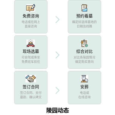
免费咨询
预约看墓
电话或在网上
确定好选择墓地的
直接咨询
日期及线路
现场选墓
综合对比
可自驾或乘坐
对比各陵园情况
免费班车前往
确定购买意向
签订合同
安葬
签订合同、支付
电话或
墓款、确认碑文
在线咨询
陵园动态