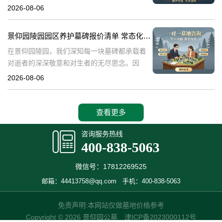
陵园园区墓碑养护服务详情：常态化保洁费用
2026-08-06
说明景仰园陵园，作为寄托哀思与缅怀的庄重
之地，对园内环境的维护
景仰园陵园园区养护墓碑报价清单 常态化保洁无需额外付费详解
在景仰园陵园，我们深知每一块墓碑都承载着
对逝者的深深敬意和对生者的无尽思念。因
此，我们致力于提供最优质的园区养护服务，
2026-08-06
确保每一处都保持庄严肃穆与整洁美观。本文
将详细解析景仰园陵园园区养护墓碑的报价清
单
查看更多
咨询服务热线
400-838-5063
微信号：17812269525
邮箱：44413758@qq.com
手机：400-838-5063
免责声明:本网站仅做墓地价格参考
Copyright © 2026 景仰园公墓
津ICP备2023000112号