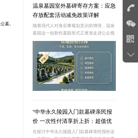
温泉墓园室外墓碑寄存方案：应急
存放配套活动减免政策详解
法公墓。
随着现代人对身后事规划意识的增强，温泉
墓园这一创新性墓园形式正逐渐走进公众视
野。温泉墓园不仅营造了宁静祥和的环境氛
围，更通过一系列贴心设施，如室外墓碑寄
存区、应急遗体临时存放服务等，为家属提
供极大便利
“中华永久陵园入门款墓碑亲民报
价 一次性付清享折上折：超值优
惠与便捷选择的完美结合”
在探讨中华永久陵园入门款墓碑亲民报价这