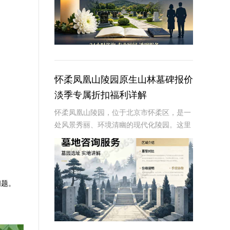
怀柔凤凰山陵园原生山林墓碑报价
淡季专属折扣福利详解
怀柔凤凰山陵园，位于北京市怀柔区，是一
处风景秀丽、环境清幽的现代化陵园。这里
依山傍水，绿树成荫，为逝者提供了一个宁
静而庄严的安息之地。近年来，随着人们对
逝者安葬方式的不断追求，墓碑作为纪念逝
者、寄托哀
问题。