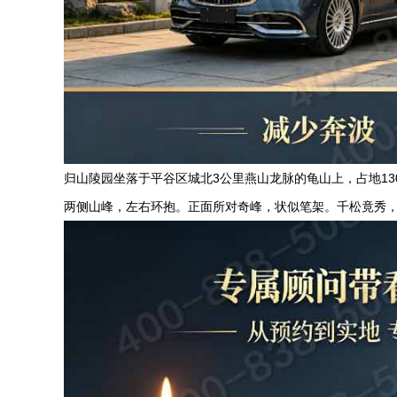
归山陵园坐落于平谷区城北3公里燕山龙脉的龟山上，占地1
两侧山峰，左右环抱。正面所对奇峰，状似笔架。千松竟秀