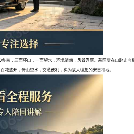
30多亩，三面环山，一面望水，环境清幽，风景秀丽。墓区所在山脉走向
，百花盛开，倚山望水，交通便利，实为故人理想的安息福地。