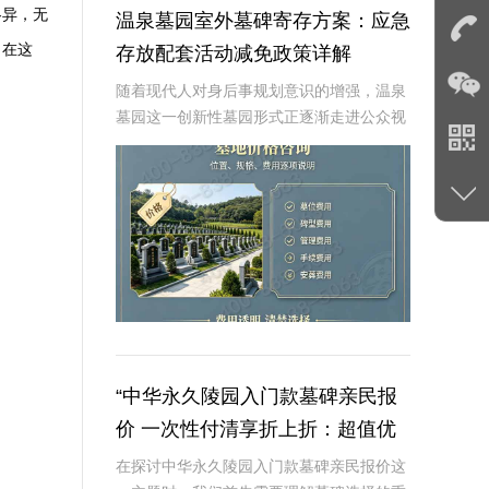
各异，无
温泉墓园室外墓碑寄存方案：应急
。在这
存放配套活动减免政策详解
随着现代人对身后事规划意识的增强，温泉
墓园这一创新性墓园形式正逐渐走进公众视
野。温泉墓园不仅营造了宁静祥和的环境氛
围，更通过一系列贴心设施，如室外墓碑寄
存区、应急遗体临时存放服务等，为家属提
供极大便利
“中华永久陵园入门款墓碑亲民报
价 一次性付清享折上折：超值优
惠与便捷选择的完美结合”
在探讨中华永久陵园入门款墓碑亲民报价这