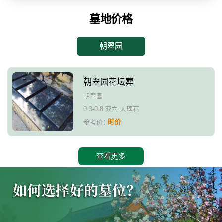
墓地价格
朝翠园
朝翠园花坛葬
朝翠园
0.3-0.8 双穴 大理石
时价
参考价：
查看更多