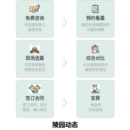
免费咨询
预约看墓
电话或在网上
确定好选择墓地的
直接咨询
日期及线路
现场选墓
综合对比
可自驾或乘坐
对比各陵园情况
免费班车前往
确定购买意向
签订合同
安葬
签订合同、支付
电话或
墓款、确认碑文
在线咨询
陵园动态