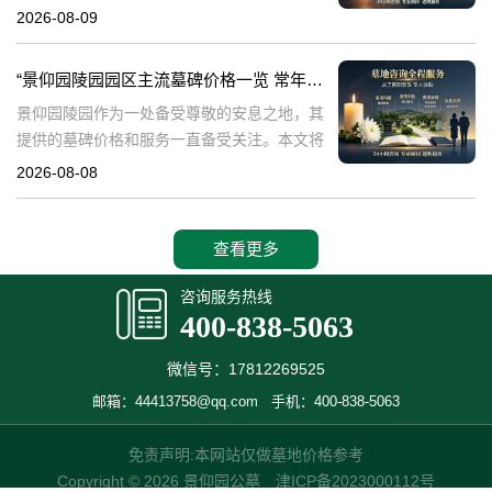
及陵园的环境品质。景仰园陵园，作为专业的
2026-08-09
陵园服务提供者，专注于为家属提供优质的墓
碑和绿化服务。本文将详细介绍景仰园陵园园
“景仰园陵园园区主流墓碑价格一览 常年保洁养护随单赠送 专属优惠活动解析”
区
景仰园陵园作为一处备受尊敬的安息之地，其
提供的墓碑价格和服务一直备受关注。本文将
深入探讨景仰园陵园园区主流墓碑的价格体
2026-08-08
系，详细介绍其常年保洁养护服务以及专属优
惠活动，为有意选择墓碑的家属提供专业、详
尽
查看更多
咨询服务热线
400-838-5063
微信号：17812269525
邮箱：44413758@qq.com
手机：400-838-5063
免责声明:本网站仅做墓地价格参考
Copyright © 2026 景仰园公墓
津ICP备2023000112号