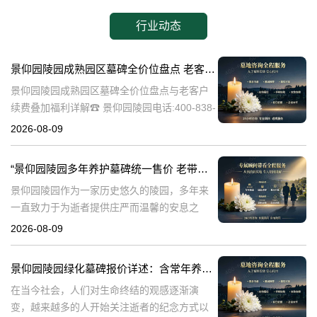
行业动态
景仰园陵园成熟园区墓碑全价位盘点 老客户续费叠加福利详解
景仰园陵园成熟园区墓碑全价位盘点与老客户
续费叠加福利详解☎ 景仰园陵园电话:400-838-
5063在人生的旅途中，每个人都会面临生老病
2026-08-09
死的自然规律。当亲人离去，我们如何安放他
们的灵魂，成为了一个重
“景仰园陵园多年养护墓碑统一售价 老带新双方共享优惠 详解与福利”
景仰园陵园作为一家历史悠久的陵园，多年来
一直致力于为逝者提供庄严而温馨的安息之
地。在众多陵园中，景仰园陵园以其独特的服
2026-08-09
务理念和高标准的管理赢得了广泛的赞誉。本
文将详细介绍景仰园陵园多年养护墓碑的统一
景仰园陵园绿化墓碑报价详述：含常年养护，无额外费用
售
在当今社会，人们对生命终结的观感逐渐演
变，越来越多的人开始关注逝者的纪念方式以