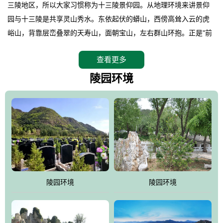
三陵地区，所以大家习惯称为十三陵景仰园。从地理环境来讲景仰
园与十三陵是共享灵山秀水。东依起伏的蟒山，西傍高耸入云的虎
峪山，背靠层峦叠翠的天寿山，面朝宝山，左右群山环抱。正是"前
朱雀，后玄武，左青龙，右白虎"天人合一道法自然，灵秀天成。整
查看更多
座陵园地处天寿山的环抱之中，四周群山若封似闭，层峦叠翠，秋
天枫叶艳红欲滴，冬天银装素裹分外妖娆！南面隔山而望的正是著
陵园环境
名的十三陵水库.景仰园择水而居，占尽了地形龙脉。难怪有位文人
赞叹："景仰园真乃浑然天成的人生后花园！"陵区内草木茂盛，灵气
盎然，既有山川大聚的龙脉气魄，又有藏风得水的宝密形局。十三
陵是世间稀有的地形宝地，也是我们让逝者回归自然的首选墓葬之
灵穴，安息之宝地。
陵园环境
陵园环境