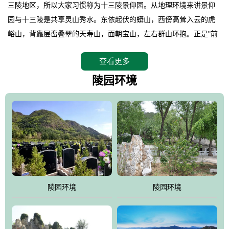
三陵地区，所以大家习惯称为十三陵景仰园。从地理环境来讲景仰
园与十三陵是共享灵山秀水。东依起伏的蟒山，西傍高耸入云的虎
峪山，背靠层峦叠翠的天寿山，面朝宝山，左右群山环抱。正是"前
朱雀，后玄武，左青龙，右白虎"天人合一道法自然，灵秀天成。整
查看更多
座陵园地处天寿山的环抱之中，四周群山若封似闭，层峦叠翠，秋
天枫叶艳红欲滴，冬天银装素裹分外妖娆！南面隔山而望的正是著
陵园环境
名的十三陵水库.景仰园择水而居，占尽了地形龙脉。难怪有位文人
赞叹："景仰园真乃浑然天成的人生后花园！"陵区内草木茂盛，灵气
盎然，既有山川大聚的龙脉气魄，又有藏风得水的宝密形局。十三
陵是世间稀有的地形宝地，也是我们让逝者回归自然的首选墓葬之
灵穴，安息之宝地。
陵园环境
陵园环境