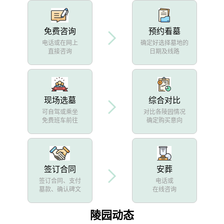
免费咨询
预约看墓
电话或在网上
确定好选择墓地的
直接咨询
日期及线路
现场选墓
综合对比
可自驾或乘坐
对比各陵园情况
免费班车前往
确定购买意向
签订合同
安葬
签订合同、支付
电话或
墓款、确认碑文
在线咨询
陵园动态