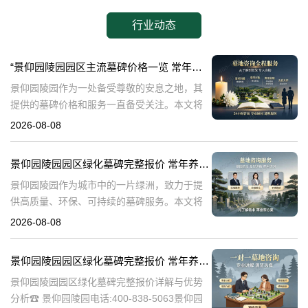
行业动态
“景仰园陵园园区主流墓碑价格一览 常年保洁养护随单赠送 专属优惠活动解析”
景仰园陵园作为一处备受尊敬的安息之地，其
提供的墓碑价格和服务一直备受关注。本文将
深入探讨景仰园陵园园区主流墓碑的价格体
2026-08-08
系，详细介绍其常年保洁养护服务以及专属优
惠活动，为有意选择墓碑的家属提供专业、详
景仰园陵园园区绿化墓碑完整报价 常年养护不收取额外费用详解与专属优惠活动介绍
尽
景仰园陵园作为城市中的一片绿洲，致力于提
供高质量、环保、可持续的墓碑服务。本文将
详细解析景仰园陵园园区绿化墓碑的完整报
2026-08-08
价，常年养护政策，以及专属优惠活动，为寻
求墓碑服务的家庭提供有价值的信息。☎ 景仰
景仰园陵园园区绿化墓碑完整报价 常年养护不收取额外费用详解与优势分析
景仰园陵园园区绿化墓碑完整报价详解与优势
分析☎ 景仰园陵园电话:400-838-5063景仰园