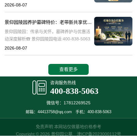
陵园作为一家专业的陵园服务机构，致力于为
2026-08-07
家属提供高质量、个性化的墓碑选择和园区绿
化服务。本文将详细介绍景
景仰园陵园养护墓碑特价：老带新共享优惠，福利大放送！
景仰园陵园：传承与关怀，墓碑养护与优惠活
动深度解析☎ 景仰园陵园电话:400-838-5063
景仰园陵园，一个致力于为逝者提供最优质安
2026-08-07
息之地的品牌，始终将墓碑的养护工作放在重
要位置。我们深知，墓碑不
查看更多
咨询服务热线
400-838-5063
微信号：17812269525
邮箱：44413758@qq.com
手机：400-838-5063
免责声明:本网站仅做墓地价格参考
Copyright © 2026 景仰园公墓
津ICP备2023000112号