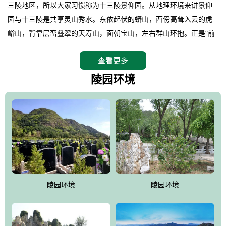
三陵地区，所以大家习惯称为十三陵景仰园。从地理环境来讲景仰
园与十三陵是共享灵山秀水。东依起伏的蟒山，西傍高耸入云的虎
峪山，背靠层峦叠翠的天寿山，面朝宝山，左右群山环抱。正是"前
朱雀，后玄武，左青龙，右白虎"天人合一道法自然，灵秀天成。整
查看更多
座陵园地处天寿山的环抱之中，四周群山若封似闭，层峦叠翠，秋
天枫叶艳红欲滴，冬天银装素裹分外妖娆！南面隔山而望的正是著
陵园环境
名的十三陵水库.景仰园择水而居，占尽了地形龙脉。难怪有位文人
赞叹："景仰园真乃浑然天成的人生后花园！"陵区内草木茂盛，灵气
盎然，既有山川大聚的龙脉气魄，又有藏风得水的宝密形局。十三
陵是世间稀有的地形宝地，也是我们让逝者回归自然的首选墓葬之
灵穴，安息之宝地。
陵园环境
陵园环境