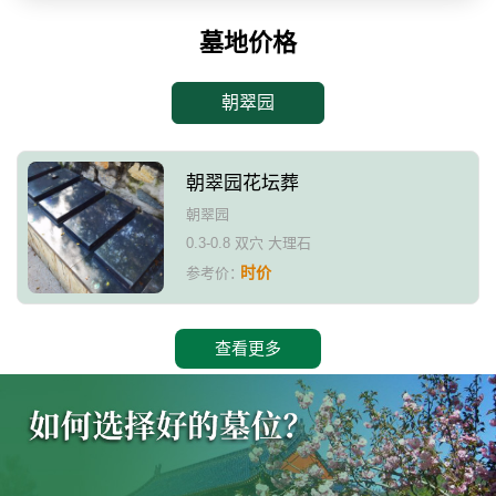
墓地价格
朝翠园
朝翠园花坛葬
朝翠园
0.3-0.8 双穴 大理石
时价
参考价：
查看更多