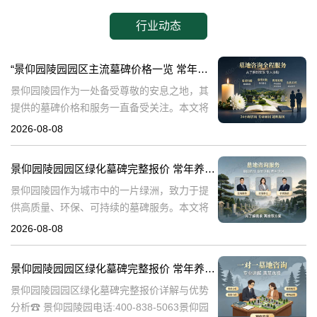
行业动态
“景仰园陵园园区主流墓碑价格一览 常年保洁养护随单赠送 专属优惠活动解析”
景仰园陵园作为一处备受尊敬的安息之地，其
提供的墓碑价格和服务一直备受关注。本文将
深入探讨景仰园陵园园区主流墓碑的价格体
2026-08-08
系，详细介绍其常年保洁养护服务以及专属优
惠活动，为有意选择墓碑的家属提供专业、详
景仰园陵园园区绿化墓碑完整报价 常年养护不收取额外费用详解与专属优惠活动介绍
尽
景仰园陵园作为城市中的一片绿洲，致力于提
供高质量、环保、可持续的墓碑服务。本文将
详细解析景仰园陵园园区绿化墓碑的完整报
2026-08-08
价，常年养护政策，以及专属优惠活动，为寻
求墓碑服务的家庭提供有价值的信息。☎ 景仰
景仰园陵园园区绿化墓碑完整报价 常年养护不收取额外费用详解与优势分析
景仰园陵园园区绿化墓碑完整报价详解与优势
分析☎ 景仰园陵园电话:400-838-5063景仰园