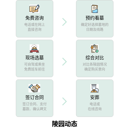
免费咨询
预约看墓
电话或在网上
确定好选择墓地的
直接咨询
日期及线路
现场选墓
综合对比
可自驾或乘坐
对比各陵园情况
免费班车前往
确定购买意向
签订合同
安葬
签订合同、支付
电话或
墓款、确认碑文
在线咨询
陵园动态