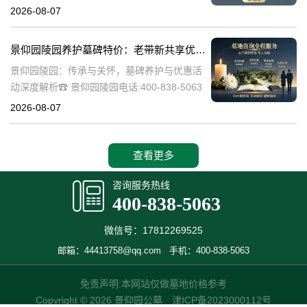
陵园作为一家专业的陵园服务机构，致力于为
2026-08-07
家属提供高质量、个性化的墓碑选择和园区绿
化服务。本文将详细介绍景
景仰园陵园养护墓碑特价：老带新共享优惠，福利大放送！
景仰园陵园：传承与关怀，墓碑养护与优惠活
动深度解析☎ 景仰园陵园电话:400-838-5063
景仰园陵园，一个致力于为逝者提供最优质安
2026-08-07
息之地的品牌，始终将墓碑的养护工作放在重
要位置。我们深知，墓碑不
查看更多
咨询服务热线
400-838-5063
微信号：17812269525
邮箱：44413758@qq.com
手机：400-838-5063
免责声明:本网站仅做墓地价格参考
Copyright © 2026 景仰园公墓
津ICP备2023000112号