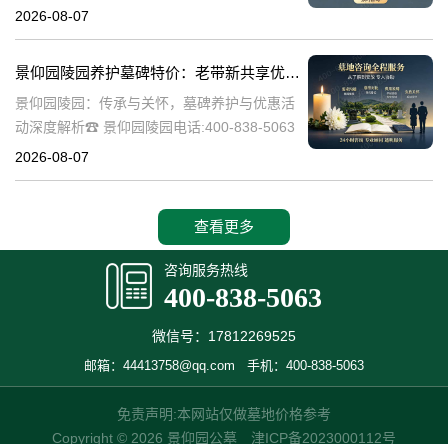
陵园作为一家专业的陵园服务机构，致力于为
2026-08-07
家属提供高质量、个性化的墓碑选择和园区绿
化服务。本文将详细介绍景
景仰园陵园养护墓碑特价：老带新共享优惠，福利大放送！
景仰园陵园：传承与关怀，墓碑养护与优惠活
动深度解析☎ 景仰园陵园电话:400-838-5063
景仰园陵园，一个致力于为逝者提供最优质安
2026-08-07
息之地的品牌，始终将墓碑的养护工作放在重
要位置。我们深知，墓碑不
查看更多
咨询服务热线
400-838-5063
微信号：17812269525
邮箱：44413758@qq.com
手机：400-838-5063
免责声明:本网站仅做墓地价格参考
Copyright © 2026 景仰园公墓
津ICP备2023000112号