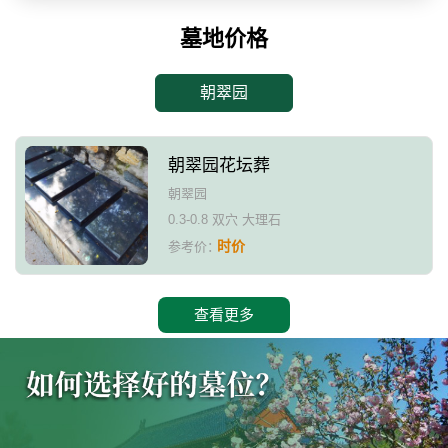
墓地价格
朝翠园
朝翠园花坛葬
朝翠园
0.3-0.8 双穴 大理石
时价
参考价：
查看更多