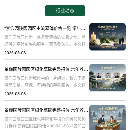
行业动态
“景仰园陵园园区主流墓碑价格一览 常年保洁养护随单赠送 专属优惠活动解析”
景仰园陵园作为一处备受尊敬的安息之地，其
提供的墓碑价格和服务一直备受关注。本文将
深入探讨景仰园陵园园区主流墓碑的价格体
2026-08-08
系，详细介绍其常年保洁养护服务以及专属优
惠活动，为有意选择墓碑的家属提供专业、详
景仰园陵园园区绿化墓碑完整报价 常年养护不收取额外费用详解与专属优惠活动介绍
尽
景仰园陵园作为城市中的一片绿洲，致力于提
供高质量、环保、可持续的墓碑服务。本文将
详细解析景仰园陵园园区绿化墓碑的完整报
2026-08-08
价，常年养护政策，以及专属优惠活动，为寻
求墓碑服务的家庭提供有价值的信息。☎ 景仰
景仰园陵园园区绿化墓碑完整报价 常年养护不收取额外费用详解与优势分析
景仰园陵园园区绿化墓碑完整报价详解与优势
分析☎ 景仰园陵园电话:400-838-5063景仰园