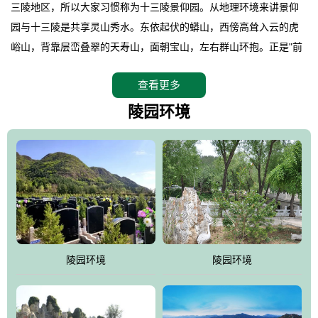
三陵地区，所以大家习惯称为十三陵景仰园。从地理环境来讲景仰
园与十三陵是共享灵山秀水。东依起伏的蟒山，西傍高耸入云的虎
峪山，背靠层峦叠翠的天寿山，面朝宝山，左右群山环抱。正是"前
朱雀，后玄武，左青龙，右白虎"天人合一道法自然，灵秀天成。整
查看更多
座陵园地处天寿山的环抱之中，四周群山若封似闭，层峦叠翠，秋
天枫叶艳红欲滴，冬天银装素裹分外妖娆！南面隔山而望的正是著
陵园环境
名的十三陵水库.景仰园择水而居，占尽了地形龙脉。难怪有位文人
赞叹："景仰园真乃浑然天成的人生后花园！"陵区内草木茂盛，灵气
盎然，既有山川大聚的龙脉气魄，又有藏风得水的宝密形局。十三
陵是世间稀有的地形宝地，也是我们让逝者回归自然的首选墓葬之
灵穴，安息之宝地。
陵园环境
陵园环境