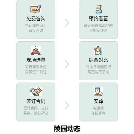
免费咨询
预约看墓
电话或在网上
确定好选择墓地的
直接咨询
日期及线路
现场选墓
综合对比
可自驾或乘坐
对比各陵园情况
免费班车前往
确定购买意向
签订合同
安葬
签订合同、支付
电话或
墓款、确认碑文
在线咨询
陵园动态