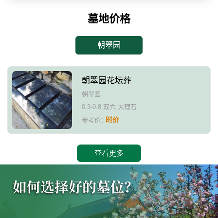
墓地价格
朝翠园
朝翠园花坛葬
朝翠园
0.3-0.8 双穴 大理石
时价
参考价：
查看更多