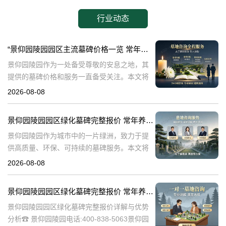
行业动态
“景仰园陵园园区主流墓碑价格一览 常年保洁养护随单赠送 专属优惠活动解析”
景仰园陵园作为一处备受尊敬的安息之地，其
提供的墓碑价格和服务一直备受关注。本文将
深入探讨景仰园陵园园区主流墓碑的价格体
2026-08-08
系，详细介绍其常年保洁养护服务以及专属优
惠活动，为有意选择墓碑的家属提供专业、详
景仰园陵园园区绿化墓碑完整报价 常年养护不收取额外费用详解与专属优惠活动介绍
尽
景仰园陵园作为城市中的一片绿洲，致力于提
供高质量、环保、可持续的墓碑服务。本文将
详细解析景仰园陵园园区绿化墓碑的完整报
2026-08-08
价，常年养护政策，以及专属优惠活动，为寻
求墓碑服务的家庭提供有价值的信息。☎ 景仰
景仰园陵园园区绿化墓碑完整报价 常年养护不收取额外费用详解与优势分析
景仰园陵园园区绿化墓碑完整报价详解与优势
分析☎ 景仰园陵园电话:400-838-5063景仰园