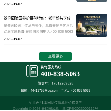
陵园作为一家专业的陵园服务机构，致力于为
2026-08-07
家属提供高质量、个性化的墓碑选择和园区绿
化服务。本文将详细介绍景
景仰园陵园养护墓碑特价：老带新共享优惠，福利大放送！
景仰园陵园：传承与关怀，墓碑养护与优惠活
动深度解析☎ 景仰园陵园电话:400-838-5063
景仰园陵园，一个致力于为逝者提供最优质安
2026-08-07
息之地的品牌，始终将墓碑的养护工作放在重
要位置。我们深知，墓碑不
查看更多
咨询服务热线
400-838-5063
微信号：17812269525
邮箱：44413758@qq.com
手机：400-838-5063
免责声明:本网站仅做墓地价格参考
Copyright © 2026 景仰园公墓
津ICP备2023000112号