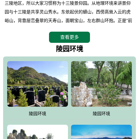
三陵地区，所以大家习惯称为十三陵景仰园。从地理环境来讲景仰
园与十三陵是共享灵山秀水。东依起伏的蟒山，西傍高耸入云的虎
峪山，背靠层峦叠翠的天寿山，面朝宝山，左右群山环抱。正是"前
朱雀，后玄武，左青龙，右白虎"天人合一道法自然，灵秀天成。整
查看更多
座陵园地处天寿山的环抱之中，四周群山若封似闭，层峦叠翠，秋
天枫叶艳红欲滴，冬天银装素裹分外妖娆！南面隔山而望的正是著
陵园环境
名的十三陵水库.景仰园择水而居，占尽了地形龙脉。难怪有位文人
赞叹："景仰园真乃浑然天成的人生后花园！"陵区内草木茂盛，灵气
盎然，既有山川大聚的龙脉气魄，又有藏风得水的宝密形局。十三
陵是世间稀有的地形宝地，也是我们让逝者回归自然的首选墓葬之
灵穴，安息之宝地。
陵园环境
陵园环境