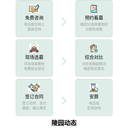
免费咨询
预约看墓
电话或在网上
确定好选择墓地的
直接咨询
日期及线路
现场选墓
综合对比
可自驾或乘坐
对比各陵园情况
免费班车前往
确定购买意向
签订合同
安葬
签订合同、支付
电话或
墓款、确认碑文
在线咨询
陵园动态