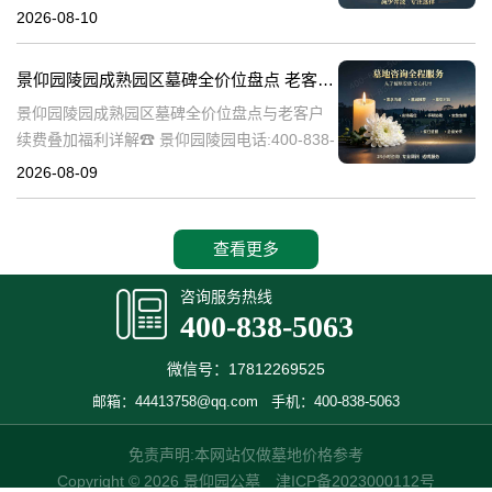
陵园服务机构，一直致力于提供高品质的园区
2026-08-10
养护和墓碑维护服务。本文将详细介绍景仰园
陵园园区养护墓碑的报价清单，重点说明常态
景仰园陵园成熟园区墓碑全价位盘点 老客户续费叠加福利详解
景仰园陵园成熟园区墓碑全价位盘点与老客户
续费叠加福利详解☎ 景仰园陵园电话:400-838-
5063在人生的旅途中，每个人都会面临生老病
2026-08-09
死的自然规律。当亲人离去，我们如何安放他
们的灵魂，成为了一个重
查看更多
咨询服务热线
400-838-5063
微信号：17812269525
邮箱：44413758@qq.com
手机：400-838-5063
免责声明:本网站仅做墓地价格参考
Copyright © 2026 景仰园公墓
津ICP备2023000112号