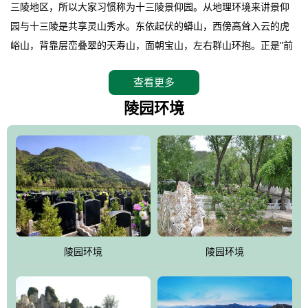
三陵地区，所以大家习惯称为十三陵景仰园。从地理环境来讲景仰
园与十三陵是共享灵山秀水。东依起伏的蟒山，西傍高耸入云的虎
峪山，背靠层峦叠翠的天寿山，面朝宝山，左右群山环抱。正是"前
朱雀，后玄武，左青龙，右白虎"天人合一道法自然，灵秀天成。整
查看更多
座陵园地处天寿山的环抱之中，四周群山若封似闭，层峦叠翠，秋
天枫叶艳红欲滴，冬天银装素裹分外妖娆！南面隔山而望的正是著
陵园环境
名的十三陵水库.景仰园择水而居，占尽了地形龙脉。难怪有位文人
赞叹："景仰园真乃浑然天成的人生后花园！"陵区内草木茂盛，灵气
盎然，既有山川大聚的龙脉气魄，又有藏风得水的宝密形局。十三
陵是世间稀有的地形宝地，也是我们让逝者回归自然的首选墓葬之
灵穴，安息之宝地。
陵园环境
陵园环境