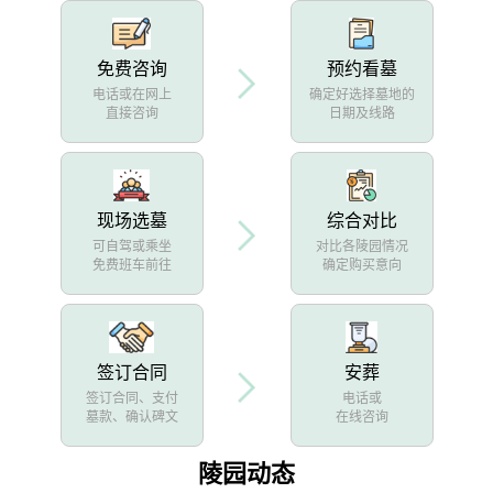
免费咨询
预约看墓
电话或在网上
确定好选择墓地的
直接咨询
日期及线路
现场选墓
综合对比
可自驾或乘坐
对比各陵园情况
免费班车前往
确定购买意向
签订合同
安葬
签订合同、支付
电话或
墓款、确认碑文
在线咨询
陵园动态