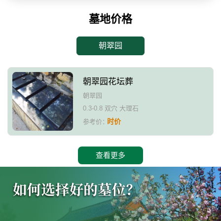
墓地价格
朝翠园
朝翠园花坛葬
朝翠园
0.3-0.8 双穴 大理石
时价
参考价：
查看更多