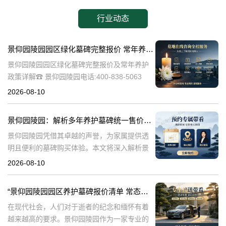
行业动态
景仰园陵园园区绿化墓碑完整报价 常年养护不收取额外费用详解
景仰园陵园园区绿化墓碑完整报价及常年养护
政策详解☎ 景仰园陵园电话:400-838-5063
一、引言景仰园陵园作为一家专业的陵园服务
2026-08-10
机构，始终致力于为家属提供高品质的安葬环
境和完善的售后服务。在众
景仰园陵园：解析多年养护墓碑统一售价与老带新共享优惠活动
景仰园陵园凭借其卓越的声誉，为家属提供透
明且便利的墓碑购买体验。本文将深入解析景
仰园陵园多年养护墓碑的统一售价政策，以及
2026-08-10
老带新双方共享优惠活动的具体细节，助您全
面了解并选择景仰园陵园的优质墓碑产品。☎
“景仰园陵园园区养护墓碑报价清单 常态化保洁无需额外付费 透明价格与服务详解”
在现代社会，人们对于逝者的纪念和缅怀有着
越来越高的要求。景仰园陵园作为一家专业的