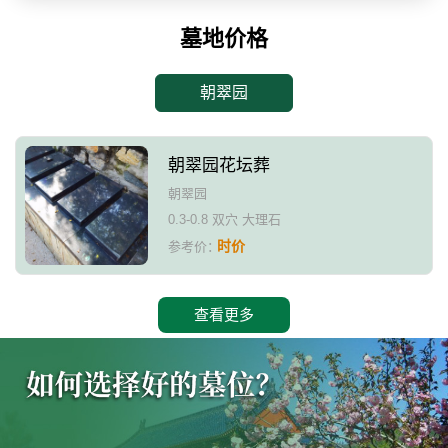
墓地价格
朝翠园
朝翠园花坛葬
朝翠园
0.3-0.8 双穴 大理石
时价
参考价：
查看更多