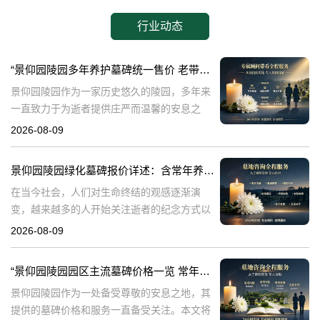
行业动态
“景仰园陵园多年养护墓碑统一售价 老带新双方共享优惠 详解与福利”
景仰园陵园作为一家历史悠久的陵园，多年来
一直致力于为逝者提供庄严而温馨的安息之
地。在众多陵园中，景仰园陵园以其独特的服
2026-08-09
务理念和高标准的管理赢得了广泛的赞誉。本
文将详细介绍景仰园陵园多年养护墓碑的统一
景仰园陵园绿化墓碑报价详述：含常年养护，无额外费用
售
在当今社会，人们对生命终结的观感逐渐演
变，越来越多的人开始关注逝者的纪念方式以
及陵园的环境品质。景仰园陵园，作为专业的
2026-08-09
陵园服务提供者，专注于为家属提供优质的墓
碑和绿化服务。本文将详细介绍景仰园陵园园
“景仰园陵园园区主流墓碑价格一览 常年保洁养护随单赠送 专属优惠活动解析”
区
景仰园陵园作为一处备受尊敬的安息之地，其
提供的墓碑价格和服务一直备受关注。本文将