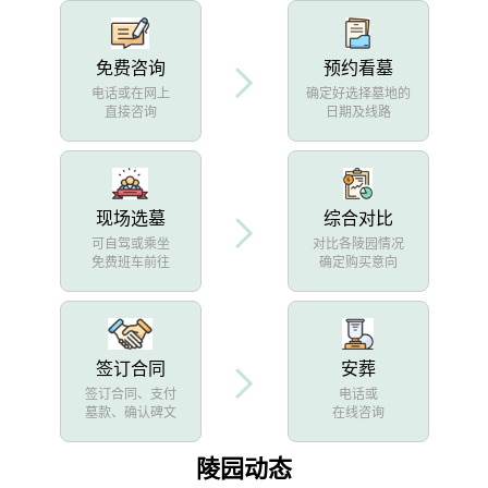
免费咨询
预约看墓
电话或在网上
确定好选择墓地的
直接咨询
日期及线路
现场选墓
综合对比
可自驾或乘坐
对比各陵园情况
免费班车前往
确定购买意向
签订合同
安葬
签订合同、支付
电话或
墓款、确认碑文
在线咨询
陵园动态