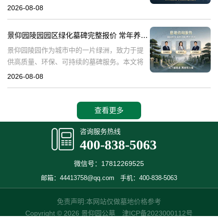
深入探讨景仰园陵园园区主流墓碑的价格体
2026-08-08
系，详细介绍其常年保洁养护服务以及专属优
惠活动，为有意选择墓碑的家属提供专业、详
景仰园陵园园区绿化墓碑完整报价 常年养护不收取额外费用详解与专属优惠活动介绍
尽
景仰园陵园作为城市中的一片绿洲，致力于提
供高质量、环保、可持续的墓碑服务。本文将
详细解析景仰园陵园园区绿化墓碑的完整报
2026-08-08
价，常年养护政策，以及专属优惠活动，为寻
求墓碑服务的家庭提供有价值的信息。☎ 景仰
查看更多
咨询服务热线
400-838-5063
微信号：17812269525
邮箱：44413758@qq.com
手机：400-838-5063
免责声明:本网站仅做墓地价格参考
Copyright © 2026 景仰园公墓
津ICP备2023000112号