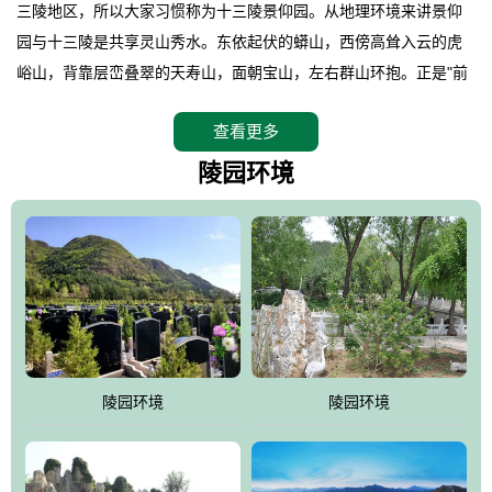
三陵地区，所以大家习惯称为十三陵景仰园。从地理环境来讲景仰
园与十三陵是共享灵山秀水。东依起伏的蟒山，西傍高耸入云的虎
峪山，背靠层峦叠翠的天寿山，面朝宝山，左右群山环抱。正是"前
朱雀，后玄武，左青龙，右白虎"天人合一道法自然，灵秀天成。整
查看更多
座陵园地处天寿山的环抱之中，四周群山若封似闭，层峦叠翠，秋
天枫叶艳红欲滴，冬天银装素裹分外妖娆！南面隔山而望的正是著
陵园环境
名的十三陵水库.景仰园择水而居，占尽了地形龙脉。难怪有位文人
赞叹："景仰园真乃浑然天成的人生后花园！"陵区内草木茂盛，灵气
盎然，既有山川大聚的龙脉气魄，又有藏风得水的宝密形局。十三
陵是世间稀有的地形宝地，也是我们让逝者回归自然的首选墓葬之
灵穴，安息之宝地。
陵园环境
陵园环境