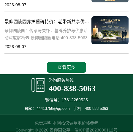
陵园作为一家专业的陵园服务机构，致力于为
2026-08-07
家属提供高质量、个性化的墓碑选择和园区绿
化服务。本文将详细介绍景
景仰园陵园养护墓碑特价：老带新共享优惠，福利大放送！
景仰园陵园：传承与关怀，墓碑养护与优惠活
动深度解析☎ 景仰园陵园电话:400-838-5063
景仰园陵园，一个致力于为逝者提供最优质安
2026-08-07
息之地的品牌，始终将墓碑的养护工作放在重
要位置。我们深知，墓碑不
查看更多
咨询服务热线
400-838-5063
微信号：17812269525
邮箱：44413758@qq.com
手机：400-838-5063
免责声明:本网站仅做墓地价格参考
Copyright © 2026 景仰园公墓
津ICP备2023000112号