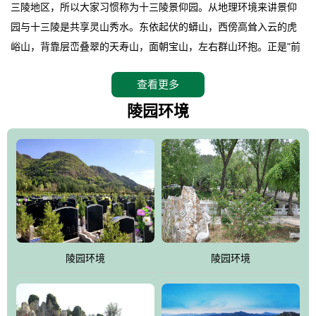
三陵地区，所以大家习惯称为十三陵景仰园。从地理环境来讲景仰
园与十三陵是共享灵山秀水。东依起伏的蟒山，西傍高耸入云的虎
峪山，背靠层峦叠翠的天寿山，面朝宝山，左右群山环抱。正是"前
朱雀，后玄武，左青龙，右白虎"天人合一道法自然，灵秀天成。整
查看更多
座陵园地处天寿山的环抱之中，四周群山若封似闭，层峦叠翠，秋
天枫叶艳红欲滴，冬天银装素裹分外妖娆！南面隔山而望的正是著
陵园环境
名的十三陵水库.景仰园择水而居，占尽了地形龙脉。难怪有位文人
赞叹："景仰园真乃浑然天成的人生后花园！"陵区内草木茂盛，灵气
盎然，既有山川大聚的龙脉气魄，又有藏风得水的宝密形局。十三
陵是世间稀有的地形宝地，也是我们让逝者回归自然的首选墓葬之
灵穴，安息之宝地。
陵园环境
陵园环境