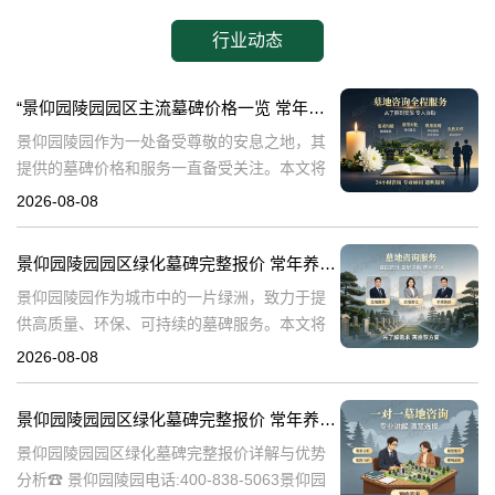
行业动态
“景仰园陵园园区主流墓碑价格一览 常年保洁养护随单赠送 专属优惠活动解析”
景仰园陵园作为一处备受尊敬的安息之地，其
提供的墓碑价格和服务一直备受关注。本文将
深入探讨景仰园陵园园区主流墓碑的价格体
2026-08-08
系，详细介绍其常年保洁养护服务以及专属优
惠活动，为有意选择墓碑的家属提供专业、详
景仰园陵园园区绿化墓碑完整报价 常年养护不收取额外费用详解与专属优惠活动介绍
尽
景仰园陵园作为城市中的一片绿洲，致力于提
供高质量、环保、可持续的墓碑服务。本文将
详细解析景仰园陵园园区绿化墓碑的完整报
2026-08-08
价，常年养护政策，以及专属优惠活动，为寻
求墓碑服务的家庭提供有价值的信息。☎ 景仰
景仰园陵园园区绿化墓碑完整报价 常年养护不收取额外费用详解与优势分析
景仰园陵园园区绿化墓碑完整报价详解与优势
分析☎ 景仰园陵园电话:400-838-5063景仰园