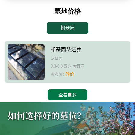
墓地价格
朝翠园
朝翠园花坛葬
朝翠园
0.3-0.8 双穴 大理石
时价
参考价：
查看更多