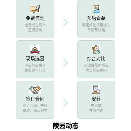
免费咨询
预约看墓
电话或在网上
确定好选择墓地的
直接咨询
日期及线路
现场选墓
综合对比
可自驾或乘坐
对比各陵园情况
免费班车前往
确定购买意向
签订合同
安葬
签订合同、支付
电话或
墓款、确认碑文
在线咨询
陵园动态