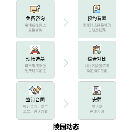
免费咨询
预约看墓
电话或在网上
确定好选择墓地的
直接咨询
日期及线路
现场选墓
综合对比
可自驾或乘坐
对比各陵园情况
免费班车前往
确定购买意向
签订合同
安葬
签订合同、支付
电话或
墓款、确认碑文
在线咨询
陵园动态