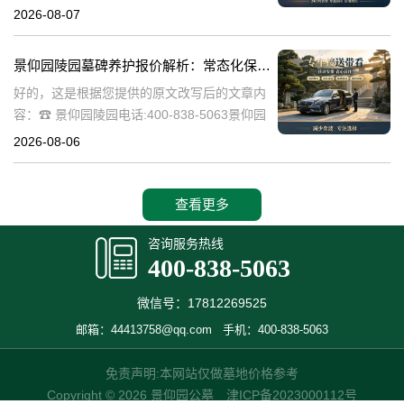
现代社会，人们对逝者的纪念方式越来越注重
2026-08-07
生态环保和人文关怀。景仰园陵园作为一家专
业的陵园服务提供商，致力
景仰园陵园墓碑养护报价解析：常态化保洁服务免费说明
好的，这是根据您提供的原文改写后的文章内
容：☎ 景仰园陵园电话:400-838-5063景仰园
陵园园区墓碑养护服务详情：常态化保洁费用
2026-08-06
说明景仰园陵园，作为寄托哀思与缅怀的庄重
之地，对园内环境的维护
查看更多
咨询服务热线
400-838-5063
微信号：17812269525
邮箱：44413758@qq.com
手机：400-838-5063
免责声明:本网站仅做墓地价格参考
Copyright © 2026 景仰园公墓
津ICP备2023000112号