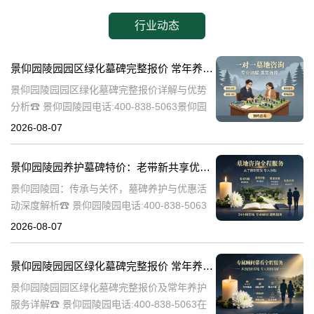
行业动态
景仰园陵园园区绿化墓碑完整报价 常年养护不收取额外费用详解与优势分析
景仰园陵园园区绿化墓碑完整报价详解与优势
分析☎ 景仰园陵园电话:400-838-5063景仰园
陵园作为一家专业的陵园服务机构，致力于为
2026-08-07
家属提供高质量、个性化的墓碑选择和园区绿
化服务。本文将详细介绍景
景仰园陵园养护墓碑特价：老带新共享优惠，福利大放送！
景仰园陵园：传承与关怀，墓碑养护与优惠活
动深度解析☎ 景仰园陵园电话:400-838-5063
景仰园陵园，一个致力于为逝者提供最优质安
2026-08-07
息之地的品牌，始终将墓碑的养护工作放在重
要位置。我们深知，墓碑不
景仰园陵园园区绿化墓碑完整报价 常年养护不收取额外费用详解
景仰园陵园园区绿化墓碑完整报价及常年养护
服务详解☎ 景仰园陵园电话:400-838-5063在