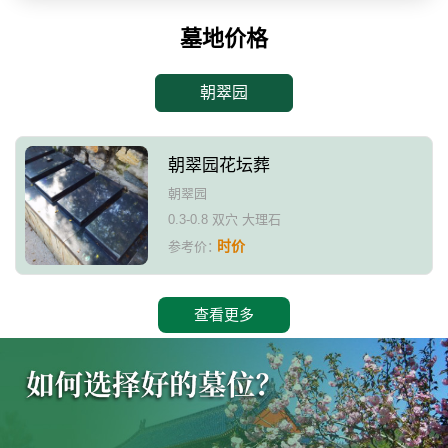
墓地价格
朝翠园
朝翠园花坛葬
朝翠园
0.3-0.8 双穴 大理石
时价
参考价：
查看更多