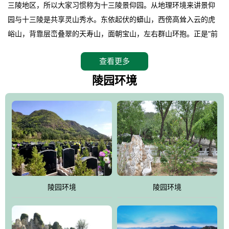
三陵地区，所以大家习惯称为十三陵景仰园。从地理环境来讲景仰
园与十三陵是共享灵山秀水。东依起伏的蟒山，西傍高耸入云的虎
峪山，背靠层峦叠翠的天寿山，面朝宝山，左右群山环抱。正是"前
朱雀，后玄武，左青龙，右白虎"天人合一道法自然，灵秀天成。整
查看更多
座陵园地处天寿山的环抱之中，四周群山若封似闭，层峦叠翠，秋
天枫叶艳红欲滴，冬天银装素裹分外妖娆！南面隔山而望的正是著
陵园环境
名的十三陵水库.景仰园择水而居，占尽了地形龙脉。难怪有位文人
赞叹："景仰园真乃浑然天成的人生后花园！"陵区内草木茂盛，灵气
盎然，既有山川大聚的龙脉气魄，又有藏风得水的宝密形局。十三
陵是世间稀有的地形宝地，也是我们让逝者回归自然的首选墓葬之
灵穴，安息之宝地。
陵园环境
陵园环境