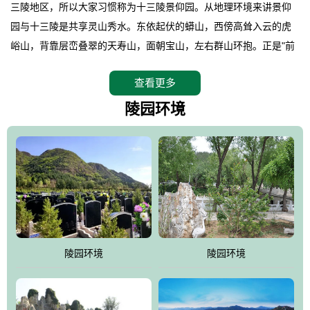
三陵地区，所以大家习惯称为十三陵景仰园。从地理环境来讲景仰
园与十三陵是共享灵山秀水。东依起伏的蟒山，西傍高耸入云的虎
峪山，背靠层峦叠翠的天寿山，面朝宝山，左右群山环抱。正是"前
朱雀，后玄武，左青龙，右白虎"天人合一道法自然，灵秀天成。整
查看更多
座陵园地处天寿山的环抱之中，四周群山若封似闭，层峦叠翠，秋
天枫叶艳红欲滴，冬天银装素裹分外妖娆！南面隔山而望的正是著
陵园环境
名的十三陵水库.景仰园择水而居，占尽了地形龙脉。难怪有位文人
赞叹："景仰园真乃浑然天成的人生后花园！"陵区内草木茂盛，灵气
盎然，既有山川大聚的龙脉气魄，又有藏风得水的宝密形局。十三
陵是世间稀有的地形宝地，也是我们让逝者回归自然的首选墓葬之
灵穴，安息之宝地。
陵园环境
陵园环境