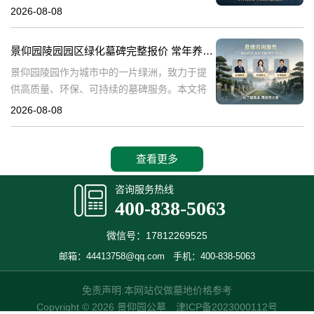
深入探讨景仰园陵园园区主流墓碑的价格体
2026-08-08
系，详细介绍其常年保洁养护服务以及专属优
惠活动，为有意选择墓碑的家属提供专业、详
景仰园陵园园区绿化墓碑完整报价 常年养护不收取额外费用详解与专属优惠活动介绍
尽
景仰园陵园作为城市中的一片绿洲，致力于提
供高质量、环保、可持续的墓碑服务。本文将
详细解析景仰园陵园园区绿化墓碑的完整报
2026-08-08
价，常年养护政策，以及专属优惠活动，为寻
求墓碑服务的家庭提供有价值的信息。☎ 景仰
查看更多
咨询服务热线
400-838-5063
微信号：17812269525
邮箱：44413758@qq.com
手机：400-838-5063
免责声明:本网站仅做墓地价格参考
Copyright © 2026 景仰园公墓
津ICP备2023000112号