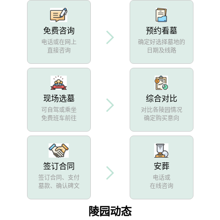
免费咨询
预约看墓
电话或在网上
确定好选择墓地的
直接咨询
日期及线路
现场选墓
综合对比
可自驾或乘坐
对比各陵园情况
免费班车前往
确定购买意向
签订合同
安葬
签订合同、支付
电话或
墓款、确认碑文
在线咨询
陵园动态