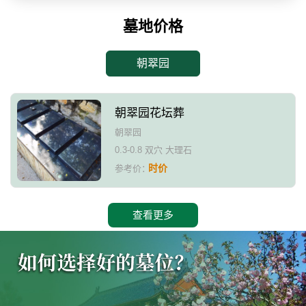
墓地价格
朝翠园
朝翠园花坛葬
朝翠园
0.3-0.8 双穴 大理石
时价
参考价：
查看更多