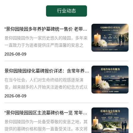
行业动态
“景仰园陵园多年养护墓碑统一售价 老带新双方共享优惠 详解与福利”
景仰园陵园作为一家历史悠久的陵园，多年来
一直致力于为逝者提供庄严而温馨的安息之
地。在众多陵园中，景仰园陵园以其独特的服
2026-08-09
务理念和高标准的管理赢得了广泛的赞誉。本
文将详细介绍景仰园陵园多年养护墓碑的统一
景仰园陵园绿化墓碑报价详述：含常年养护，无额外费用
售
在当今社会，人们对生命终结的观感逐渐演
变，越来越多的人开始关注逝者的纪念方式以
及陵园的环境品质。景仰园陵园，作为专业的
2026-08-09
陵园服务提供者，专注于为家属提供优质的墓
碑和绿化服务。本文将详细介绍景仰园陵园园
“景仰园陵园园区主流墓碑价格一览 常年保洁养护随单赠送 专属优惠活动解析”
区
景仰园陵园作为一处备受尊敬的安息之地，其
提供的墓碑价格和服务一直备受关注。本文将