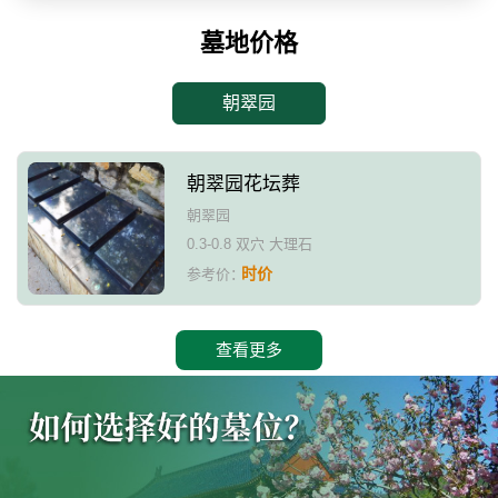
墓地价格
朝翠园
朝翠园花坛葬
朝翠园
0.3-0.8 双穴 大理石
时价
参考价：
查看更多