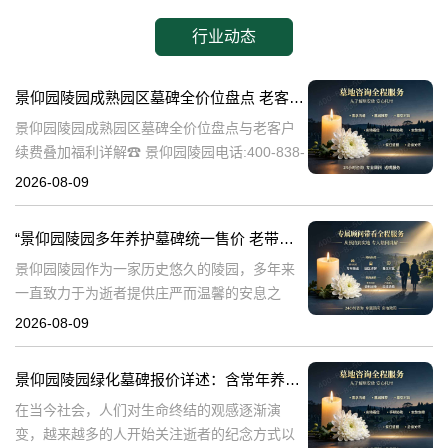
行业动态
景仰园陵园成熟园区墓碑全价位盘点 老客户续费叠加福利详解
景仰园陵园成熟园区墓碑全价位盘点与老客户
续费叠加福利详解☎ 景仰园陵园电话:400-838-
5063在人生的旅途中，每个人都会面临生老病
2026-08-09
死的自然规律。当亲人离去，我们如何安放他
们的灵魂，成为了一个重
“景仰园陵园多年养护墓碑统一售价 老带新双方共享优惠 详解与福利”
景仰园陵园作为一家历史悠久的陵园，多年来
一直致力于为逝者提供庄严而温馨的安息之
地。在众多陵园中，景仰园陵园以其独特的服
2026-08-09
务理念和高标准的管理赢得了广泛的赞誉。本
文将详细介绍景仰园陵园多年养护墓碑的统一
景仰园陵园绿化墓碑报价详述：含常年养护，无额外费用
售
在当今社会，人们对生命终结的观感逐渐演
变，越来越多的人开始关注逝者的纪念方式以