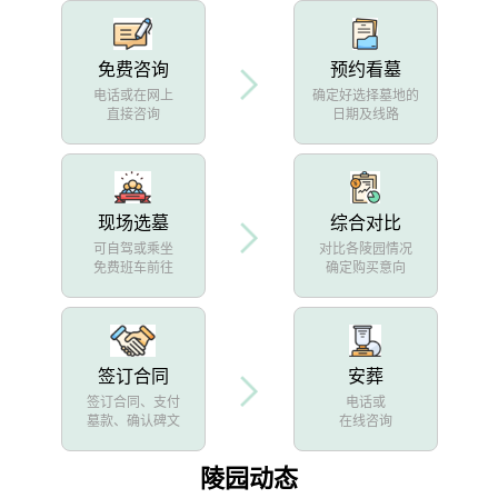
免费咨询
预约看墓
电话或在网上
确定好选择墓地的
直接咨询
日期及线路
现场选墓
综合对比
可自驾或乘坐
对比各陵园情况
免费班车前往
确定购买意向
签订合同
安葬
签订合同、支付
电话或
墓款、确认碑文
在线咨询
陵园动态