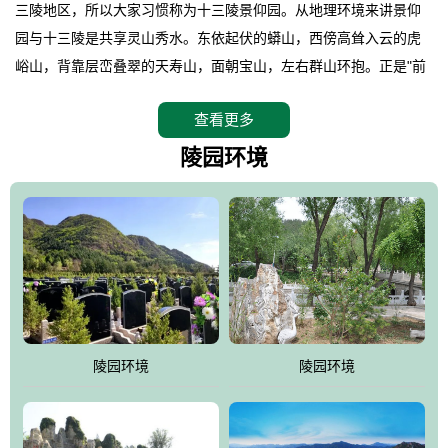
三陵地区，所以大家习惯称为十三陵景仰园。从地理环境来讲景仰
园与十三陵是共享灵山秀水。东依起伏的蟒山，西傍高耸入云的虎
峪山，背靠层峦叠翠的天寿山，面朝宝山，左右群山环抱。正是"前
朱雀，后玄武，左青龙，右白虎"天人合一道法自然，灵秀天成。整
查看更多
座陵园地处天寿山的环抱之中，四周群山若封似闭，层峦叠翠，秋
天枫叶艳红欲滴，冬天银装素裹分外妖娆！南面隔山而望的正是著
陵园环境
名的十三陵水库.景仰园择水而居，占尽了地形龙脉。难怪有位文人
赞叹："景仰园真乃浑然天成的人生后花园！"陵区内草木茂盛，灵气
盎然，既有山川大聚的龙脉气魄，又有藏风得水的宝密形局。十三
陵是世间稀有的地形宝地，也是我们让逝者回归自然的首选墓葬之
灵穴，安息之宝地。
陵园环境
陵园环境