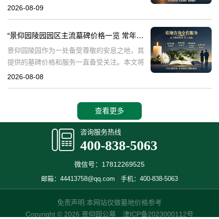
及陵园的环境品质。景仰园陵园，作为专业的
2026-08-09
陵园服务提供者，专注于为家属提供优质的墓
碑和绿化服务。本文将详细介绍景仰园陵园园
“景仰园陵园园区主流墓碑价格一览 常年保洁养护随单赠送 专属优惠活动解析”
区
景仰园陵园作为一处备受尊敬的安息之地，其
提供的墓碑价格和服务一直备受关注。本文将
深入探讨景仰园陵园园区主流墓碑的价格体
2026-08-08
系，详细介绍其常年保洁养护服务以及专属优
惠活动，为有意选择墓碑的家属提供专业、详
尽
查看更多
咨询服务热线
400-838-5063
微信号：17812269525
邮箱：44413758@qq.com
手机：400-838-5063
免责声明:本网站仅做墓地价格参考
Copyright © 2026 景仰园公墓
津ICP备2023000112号