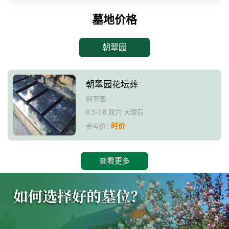
墓地价格
朝翠园
朝翠园花坛葬
朝翠园
0.3-0.8 双穴 大理石
时价
参考价：
查看更多