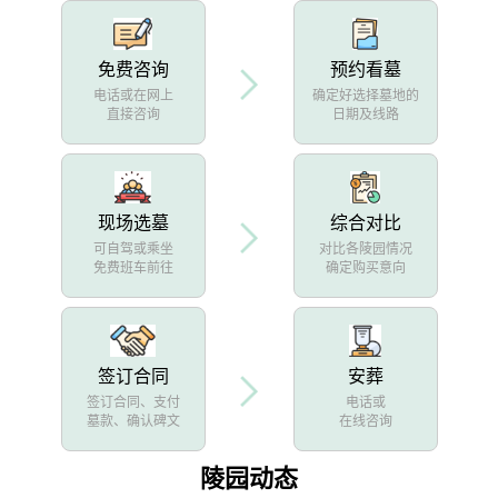
免费咨询
预约看墓
电话或在网上
确定好选择墓地的
直接咨询
日期及线路
现场选墓
综合对比
可自驾或乘坐
对比各陵园情况
免费班车前往
确定购买意向
签订合同
安葬
签订合同、支付
电话或
墓款、确认碑文
在线咨询
陵园动态