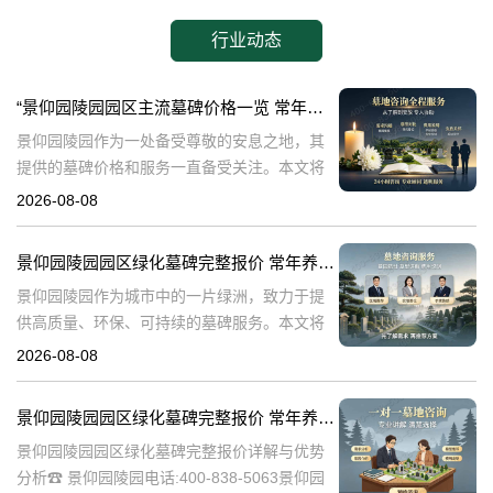
行业动态
“景仰园陵园园区主流墓碑价格一览 常年保洁养护随单赠送 专属优惠活动解析”
景仰园陵园作为一处备受尊敬的安息之地，其
提供的墓碑价格和服务一直备受关注。本文将
深入探讨景仰园陵园园区主流墓碑的价格体
2026-08-08
系，详细介绍其常年保洁养护服务以及专属优
惠活动，为有意选择墓碑的家属提供专业、详
景仰园陵园园区绿化墓碑完整报价 常年养护不收取额外费用详解与专属优惠活动介绍
尽
景仰园陵园作为城市中的一片绿洲，致力于提
供高质量、环保、可持续的墓碑服务。本文将
详细解析景仰园陵园园区绿化墓碑的完整报
2026-08-08
价，常年养护政策，以及专属优惠活动，为寻
求墓碑服务的家庭提供有价值的信息。☎ 景仰
景仰园陵园园区绿化墓碑完整报价 常年养护不收取额外费用详解与优势分析
景仰园陵园园区绿化墓碑完整报价详解与优势
分析☎ 景仰园陵园电话:400-838-5063景仰园