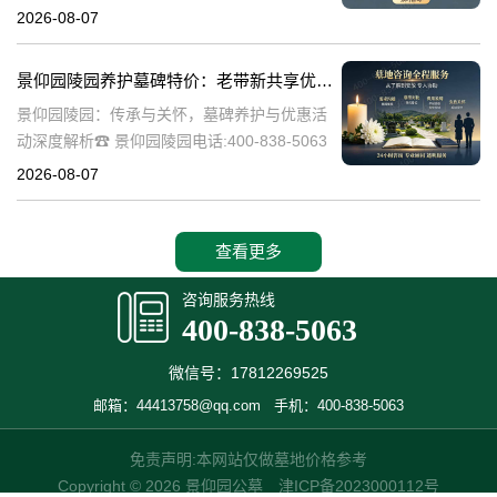
陵园作为一家专业的陵园服务机构，致力于为
2026-08-07
家属提供高质量、个性化的墓碑选择和园区绿
化服务。本文将详细介绍景
景仰园陵园养护墓碑特价：老带新共享优惠，福利大放送！
景仰园陵园：传承与关怀，墓碑养护与优惠活
动深度解析☎ 景仰园陵园电话:400-838-5063
景仰园陵园，一个致力于为逝者提供最优质安
2026-08-07
息之地的品牌，始终将墓碑的养护工作放在重
要位置。我们深知，墓碑不
查看更多
咨询服务热线
400-838-5063
微信号：17812269525
邮箱：44413758@qq.com
手机：400-838-5063
免责声明:本网站仅做墓地价格参考
Copyright © 2026 景仰园公墓
津ICP备2023000112号