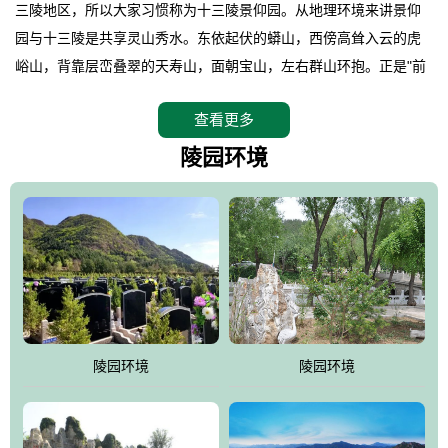
三陵地区，所以大家习惯称为十三陵景仰园。从地理环境来讲景仰
园与十三陵是共享灵山秀水。东依起伏的蟒山，西傍高耸入云的虎
峪山，背靠层峦叠翠的天寿山，面朝宝山，左右群山环抱。正是"前
朱雀，后玄武，左青龙，右白虎"天人合一道法自然，灵秀天成。整
查看更多
座陵园地处天寿山的环抱之中，四周群山若封似闭，层峦叠翠，秋
天枫叶艳红欲滴，冬天银装素裹分外妖娆！南面隔山而望的正是著
陵园环境
名的十三陵水库.景仰园择水而居，占尽了地形龙脉。难怪有位文人
赞叹："景仰园真乃浑然天成的人生后花园！"陵区内草木茂盛，灵气
盎然，既有山川大聚的龙脉气魄，又有藏风得水的宝密形局。十三
陵是世间稀有的地形宝地，也是我们让逝者回归自然的首选墓葬之
灵穴，安息之宝地。
陵园环境
陵园环境